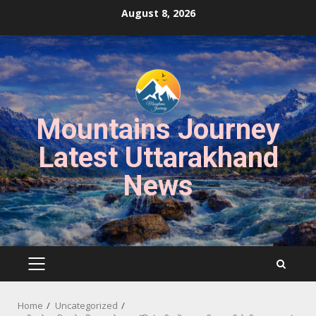
Skip
August 8, 2026
to
content
Mountains Journey
Latest Uttarakhand
News
PRIMARY
MENU
Home
Uncategorized