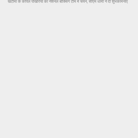
खटीमा के कपिल पोखरिया का नेशनल बॉक्सिंग टीम में चयन, सीएम धामी ने दी शुभकामनाएं